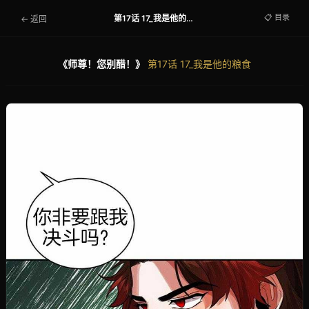
📋 目录
第17话 17_我是他的粮食
← 返回
《师尊！您别醋！》
第17话 17_我是他的粮食