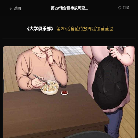
📋 目录
第29话含苞待放周延镇莹莹谜
← 返回
《大学俱乐部》
第29话含苞待放周延镇莹莹谜