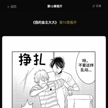
📋 目录
第10章推开
← 返回
《我的金主大大》
第10章推开